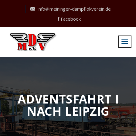
info@meininger-dampflokverein.de
f
Facebook
ADVENTSFAHRT I
NACH LEIPZIG