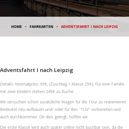
HOME
FAHRKARTEN
ADVENTSFAHRT I NACH LEIPZIG
11/28/2026
Adventsfahrt I nach Leipzig
Details: Normalpreis: 99€, (Zuschlag 1.Klasse 25€); Für eine Familie
mit zwei Kindern stehen 249€ zu Buche.
Wir versuchen schon zusätzliche Wagen für die Tour zu reanimieren.
Bedeutet neu aufbauen und/ oder für den "TÜV" vorbereiten und
auch durchkommen. Ob dies gelingt, hoffen wir.
Die erste Klasse wird auch später online nicht buchbar sein, da die